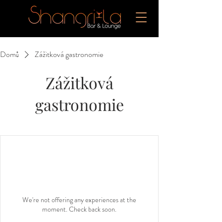
Domů
Zážitková gastronomie
Zážitková
gastronomie
We're not offering any experiences at the
moment. Check back soon.